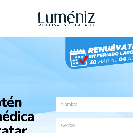
btén
édica
atar