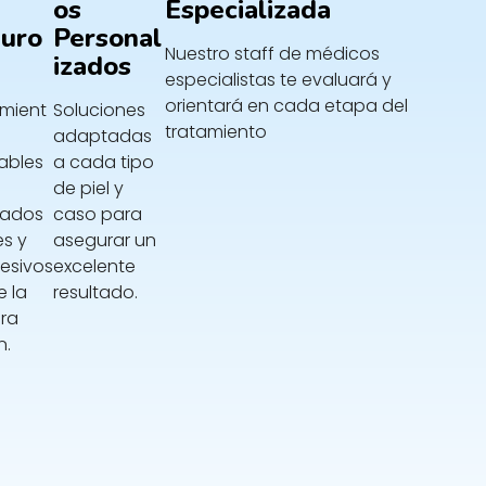
Os
Especializada
uro
Personal
Nuestro staff de médicos
Izados
especialistas te evaluará y
orientará en cada etapa del
amient
Soluciones
tratamiento
adaptadas
ables
a cada tipo
de piel y
tados
caso para
es y
asegurar un
esivos
excelente
 la
resultado.
era
n.