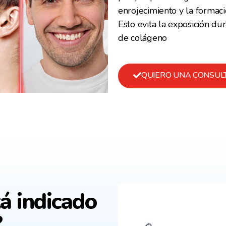
enrojecimiento y la formac
Esto evita la exposición du
de colágeno
QUIERO UNA CONSULT
á indicado
?