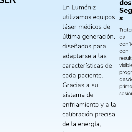
SER
Dos
En Luméniz
Seg
utilizamos equipos
S
láser médicos de
Trat
última generación,
os
confi
diseñados para
con
adaptarse a las
resul
características de
visibl
progr
cada paciente.
desde
Gracias a su
prim
sesió
sistema de
enfriamiento y a la
calibración precisa
de la energía,