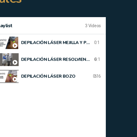
aylist
3 Videos
DEPILACIÓN LÁSER MEJILLA Y PATILLAS
0:1
DEPILACIÓN LÁSER RESOLVIENDO DUDAS
6
0:1
DEPILACIÓN LÁSER BOZO
0:16
6