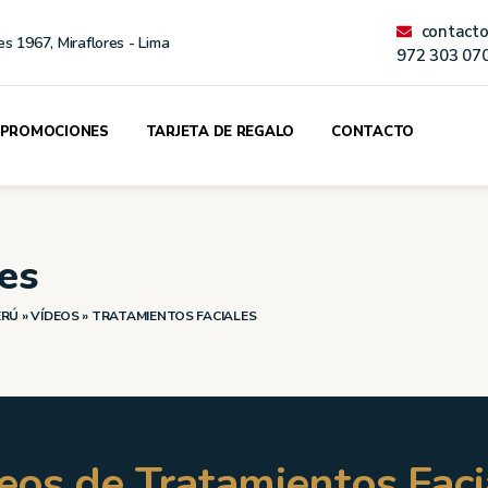
contact
es 1967, Miraflores - Lima
972 303 07
PROMOCIONES
TARJETA DE REGALO
CONTACTO
es
ERÚ
»
VÍDEOS
»
TRATAMIENTOS FACIALES
eos de Tratamientos Faci