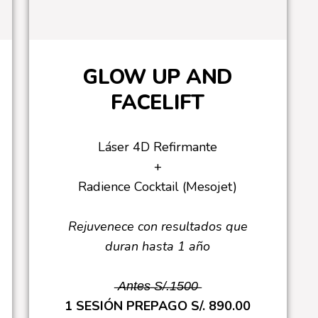
GLOW UP AND
FACELIFT
Láser 4D Refirmante
+
Radience Cocktail (Mesojet)
Rejuvenece con resultados que
duran hasta 1 año
̶A̶n̶t̶e̶s̶ ̶S̶/̶.̶1̶5̶0̶0̶
1 SESIÓN PREPAGO S/. 890.00