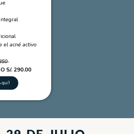
ue
Integral
icional
 el acné activo
̶8̶5̶0̶
 S/. 290.00
quí!