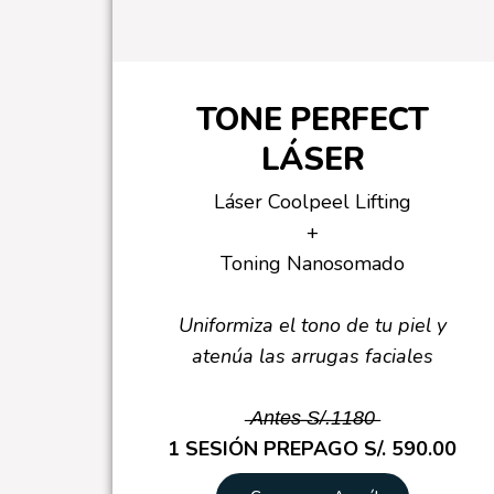
TONE PERFECT
LÁSER
Láser Coolpeel Lifting
+
Toning Nanosomado
Uniformiza el tono de tu piel y
atenúa las arrugas faciales
̶A̶n̶t̶e̶s̶ ̶S̶/̶.̶1̶1̶8̶0̶
1 SESIÓN PREPAGO S/. 590.00