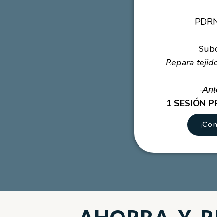
PDRN
Subc
Repara tejid
̶A̶n̶t̶
1 SESIÓN P
¡Co