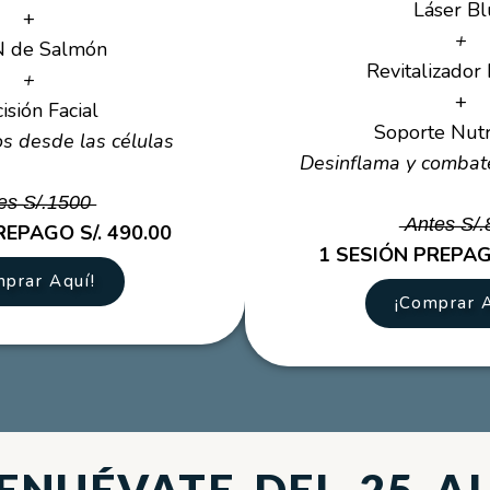
Láser Bl
+
+
 de Salmón
Revitalizador 
+
+
isión Facial
Soporte Nutr
os desde las células
Desinflama y combate
e̶s̶ ̶S̶/̶.̶1̶5̶0̶0̶
̶A̶n̶t̶e̶s̶ ̶S̶/̶.
REPAGO S/. 490.00
1 SESIÓN PREPAGO
mprar Aquí!
¡Comprar A