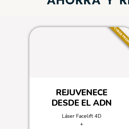
AHORRA Y RE
CYBER PRE
REJUVENECE
DESDE EL ADN
Láser Facelift 4D
+