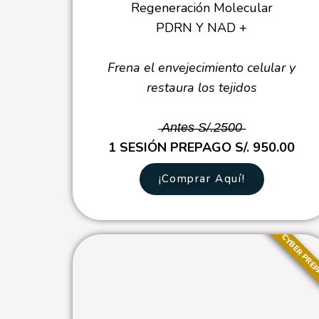
Regeneración Molecular
PDRN Y NAD +
Frena el envejecimiento celular y
restaura los tejidos
̶A̶n̶t̶e̶s̶ ̶S̶/̶.̶2̶5̶0̶0̶̶
1 SESIÓN PREPAGO S/. 950.00
¡Comprar Aquí!
CYBER PRE