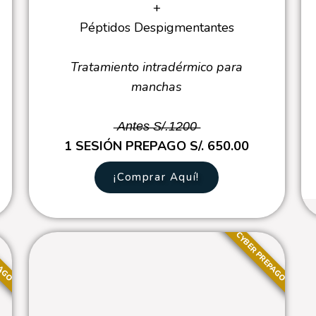
+
Péptidos Despigmentantes
Tratamiento intradérmico para
manchas
̶A̶n̶t̶e̶s̶ ̶S̶/̶.̶1̶2̶0̶0̶̶
1 SESIÓN PREPAGO S/. 650.00
¡Comprar Aquí!
PAGO
CYBER PREPAGO