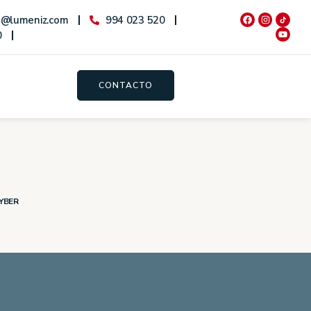
o@lumeniz.com
994 023 520
0
CONTACTO
YBER