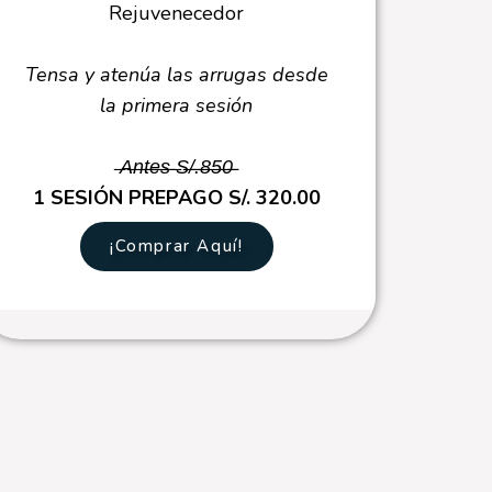
Rejuvenecedor
Tensa y atenúa las arrugas desde
la primera sesión
̶A̶n̶t̶e̶s̶ ̶S̶/̶.̶8̶5̶0̶̶
1 SESIÓN PREPAGO S/. 320.00
¡Comprar Aquí!