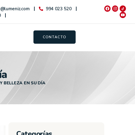
o@lumeniz.com
994 023 520
0
CONTACTO
ía
Y BELLEZA EN SU DÍA
Categorías