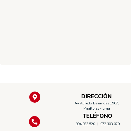
1
p
e
b
e
DIRECCIÓN
Av. Alfredo Benavides 1967,
Miraflores - Lima
TELÉFONO
994 023 520
972 303 070