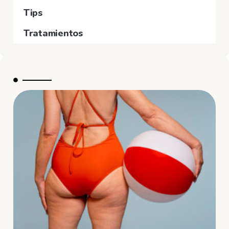
Tips
Tratamientos
l
l
t
s